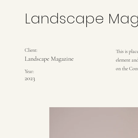
Landscape Mag
Client:
This is pla
Landscape Magazine
element and
on the Cont
Year:
2023