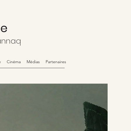
le
annaq
e
Cinéma
Médias
Partenaires