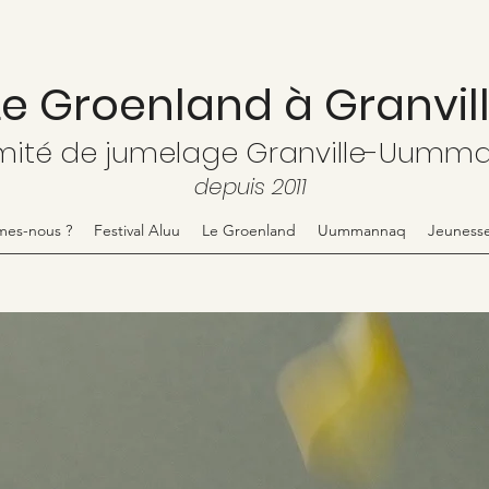
Le Groenland à Granvil
té de jumelage Granville-Uumm
depuis 2011
mes-nous ?
Festival Aluu
Le Groenland
Uummannaq
Jeuness