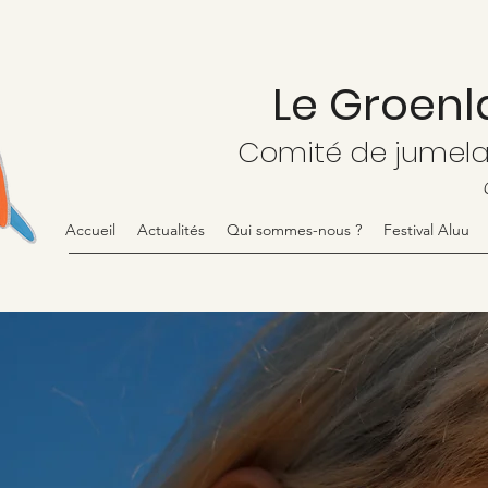
Le Groenl
Comité de jumel
Accueil
Actualités
Qui sommes-nous ?
Festival Aluu